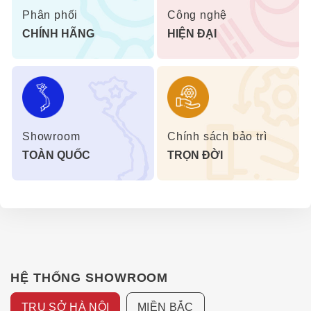
Phân phối
Công nghệ
CHÍNH HÃNG
HIỆN ĐẠI
Showroom
Chính sách bảo trì
TOÀN QUỐC
TRỌN ĐỜI
HỆ THỐNG SHOWROOM
TRỤ SỞ HÀ NỘI
MIỀN BẮC