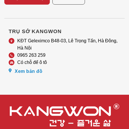
TRỤ SỞ KANGWON
KĐT Geleximco B48-03, Lê Trọng Tấn, Hà Đông,
Hà Nội
0965 263 259
Có chỗ để ô tô
Xem bản đồ