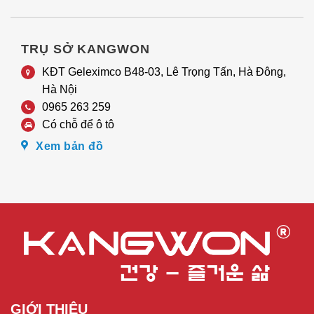
TRỤ SỞ KANGWON
KĐT Geleximco B48-03, Lê Trọng Tấn, Hà Đông,
Hà Nội
0965 263 259
Có chỗ để ô tô
Xem bản đồ
GIỚI THIỆU