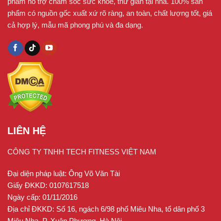
phẩm hỗ trợ chăm sóc sức khỏe, thư giãn tại nhà. 100% sản
phẩm có nguồn gốc xuất xứ rõ ràng, an toàn, chất lượng tốt, giá
cả hợp lý, mẫu mã phong phú và đa dạng.
LIÊN HỆ
CÔNG TY TNHH TECH FITNESS VIỆT NAM
Đại diện pháp luật: Ông Võ Văn Tài
Giấy ĐKKD: 0107617518
Ngày cấp: 01/11/2016
Địa chỉ ĐKKD: Số 16, ngách 6/98 phố Miêu Nha, tổ dân phố 3
Miêu Nha, P. Xuân Phương, Hà Nội.