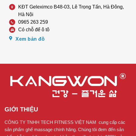
KĐT Geleximco B48-03, Lê Trọng Tấn, Hà Đông,
Hà Nội
0965 263 259
Có chỗ để ô tô
Xem bản đồ
GIỚI THIỆU
CÔNG TY TNHH TECH FITNESS VIỆT NAM cung cấp các
sản phẩm ghế massage chính hãng. Chúng tôi đem đến sản