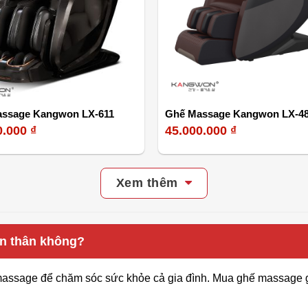
ssage Kangwon LX-611
Ghế Massage Kangwon LX-4
0.000
₫
45.000.000
₫
Xem thêm
n thân không?
assage để chăm sóc sức khỏe cả gia đình. Mua ghế massage giúp