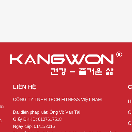
LIÊN HỆ
C
CÔNG TY TNHH TECH FITNESS VIỆT NAM
H
ôi
Đại diện pháp luật: Ông Võ Văn Tài
C
Giấy ĐKKD: 0107617518
õ
C
Ngày cấp: 01/11/2016