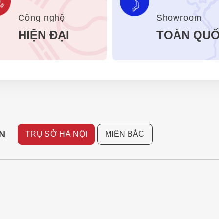
Công nghệ
Showroom
HIỆN ĐẠI
TOÀN QU
TRỤ SỞ HÀ NỘI
MIỀN BẮC