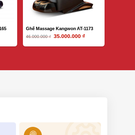
165
Ghế Massage Kangwon AT-1173
35.000.000
₫
46.000.000
₫