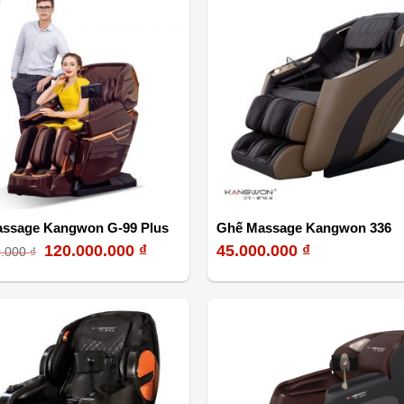
ssage Kangwon G-99 Plus
Ghế Massage Kangwon 336
120.000.000
₫
45.000.000
₫
0.000
₫