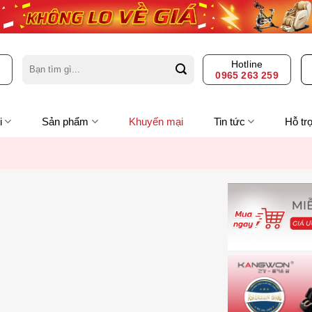
Search
Hotline
for:
0965 263 259
i
Sản phẩm
Khuyến mại
Tin tức
Hỗ tr