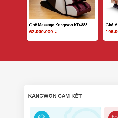
Ghế Massage Kangwon KD-888
Ghế M
62.000.000
₫
106.
KANGWON CAM KẾT