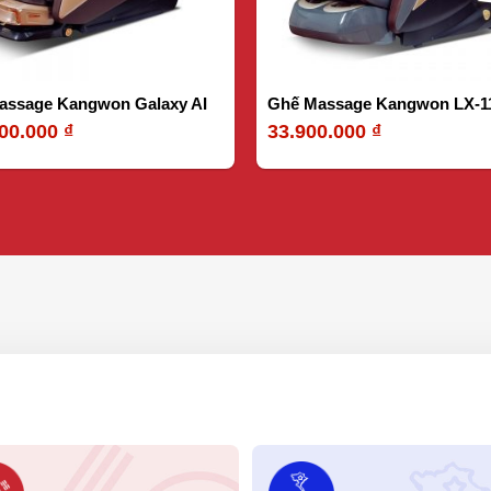
assage Kangwon Galaxy AI
Ghế Massage Kangwon LX-1
000.000
₫
33.900.000
₫