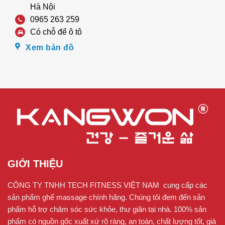
Hà Nội
0965 263 259
Có chỗ để ô tô
Xem bản đồ
Hệ thống túi khí bố trí trên ghế massage Kangwon LX-570
được bố trí tại các vùng cơ mềm như như vai, tay, bắp
chân, bàn chân sẽ ép nhả đều đặn, giúp chống căng cứng
cơ, giảm phù nề, tăng độ đàn hồi cho các bó cơ, đặc biệt
đối với người lớn tuổi. Chế độ massage nhiệt hồng ngoại
GIỚI THIỆU
ở lưng kết hợp cầu gai massage ở tay giúp tăng cường
hiệu quả massage cũng như hỗ trợ tăng cường hệ miễn
CÔNG TY TNHH TECH FITNESS VIỆT NAM cung cấp các
dịch, giảm đau xương khớp,…
sản phẩm ghế massage chính hãng. Chúng tôi đem đến sản
phẩm hỗ trợ chăm sóc sức khỏe, thư giãn tại nhà. 100% sản
Bay bổng thư giãn cùng chế độ massage
phẩm có nguồn gốc xuất xứ rõ ràng, an toàn, chất lượng tốt, giá