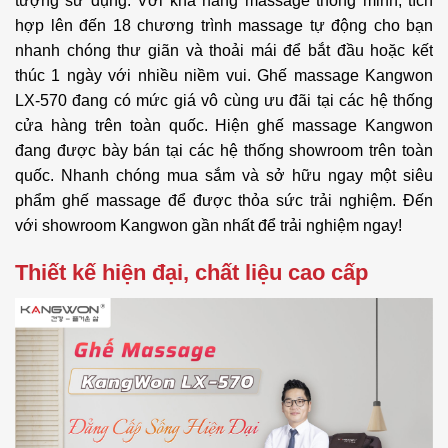
tượng sử dụng. Với khả năng massage thông minh, tích
xa
hợp lên đến 18 chương trình massage tự động cho bạn
nhanh chóng thư giãn và thoải mái để bắt đầu hoặc kết
Đường
SL(135 cm)
ray
thúc 1 ngày với nhiều niềm vui. Ghế massage Kangwon
LX-570 đang có mức giá vô cùng ưu đãi tại các hệ thống
Điều
cửa hàng trên toàn quốc. Hiện ghế massage Kangwon
chỉnh
18cm
chân ghế
đang được bày bán tại các hệ thống showroom trên toàn
quốc. Nhanh chóng mua sắm và sở hữu ngay một siêu
Sạc USB,
phẩm ghế massage để được thỏa sức trải nghiệm. Đến
Bluetooth
Có
nghe
với showroom Kangwon gần nhất để trải nghiệm ngay!
nhạc
Thiết kế hiện đại, chất liệu cao cấp
Đèn LED
Có
Body
Có
Scan
Cài đặt
Chế độ bảo vệ quá nóng, quá dòng, quá
an toàn
tải điện áp.Tự động tắt khi quá tải phần
người
massage chân và bàn chân.
dùng