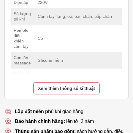
Điện áp
220V
Số lượng
Cánh tay, lưng, eo, bàn chân, bắp chân
túi khí
Remote
điều
Có
khiển
cầm tay
Con lăn
Silicone mềm
massage
Kỹ thuật
Shiatsu
massage
Xem thêm thông số kĩ thuật
Massage
Có, ở lưng
nhiệt
Động tác
Nhào, vỗ, gõ, nhào và vỗ đồng thời
Lắp đặt miễn phí:
khi giao hàng
massage
Bảo hành chính hãng:
lên tới 2 năm
Chương
trình
Thùng sản phẩm bao gồm:
sách hướng dẫn, điều
18 bài