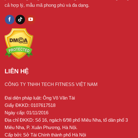
không trọng lực – Zero Gravity
cả hợp lý, mẫu mã phong phú và đa dạng.
LIÊN HỆ
CÔNG TY TNHH TECH FITNESS VIỆT NAM
Đại diện pháp luật: Ông Võ Văn Tài
Giấy ĐKKD: 0107617518
Ngày cấp: 01/11/2016
Địa chỉ ĐKKD: Số 16, ngách 6/98 phố Miêu Nha, tổ dân phố 3
Khi chọn chế độ không trọng lực trên bàn điều khiển, ghế
Miêu Nha, P. Xuân Phương, Hà Nội.
massage sẽ từ từ ngả về sau, lưng ghế và chân tạo thành
Cấp bởi: Sở Tài Chính thành phố Hà Nội