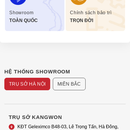
masasge. Công nghệ quét sẽ phát hiện chiều cao của vai.
Showroom
Chính sách bảo trì
Sau đó lập bản đồ chi tiết các điểm mát xa trọng điểm từ
cổ, lưng, eo, mông, đùi… Để đảm bảo lực mát xa
TOÀN QUỐC
TRỌN ĐỜI
mạnh/yếu cho phù hợp giúp lưu thông khí huyết tốt nhất.
Đồng thời đảm bảo tránh gây tổn thương, gây đau nhức,
khó chịu cho người dùng.
Hệ thống túi khí massage toàn thân ôm
chặt cơ thể, đem lại cảm giác thư giãn, dễ
HỆ THỐNG SHOWROOM
chịu
TRỤ SỞ HÀ NỘI
MIỀN BẮC
TRỤ SỞ KANGWON
KĐT Geleximco B48-03, Lê Trọng Tấn, Hà Đông,