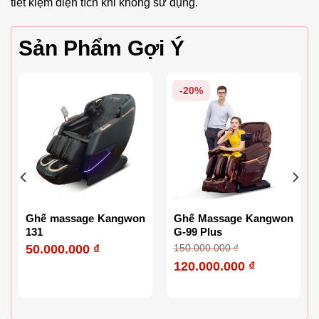
tiết kiệm diện tích khi không sử dụng.
Sản Phẩm Gợi Ý
-20%
n
Ghế Massage Kangwon
Ghế Massage Kangwon
G-99 Plus
336
150.000.000
₫
45.000.000
₫
120.000.000
₫